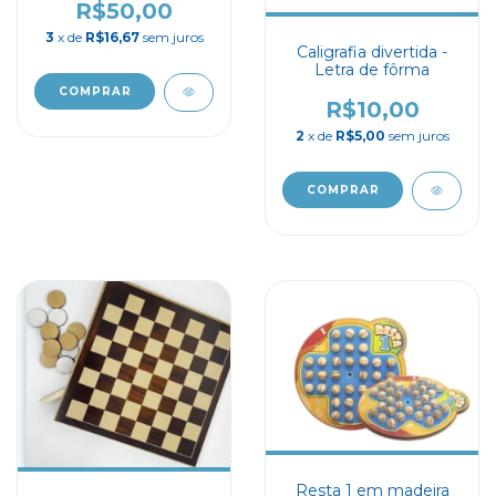
R$50,00
3
x de
R$16,67
sem juros
Caligrafia divertida -
Letra de fôrma
R$10,00
2
x de
R$5,00
sem juros
Resta 1 em madeira