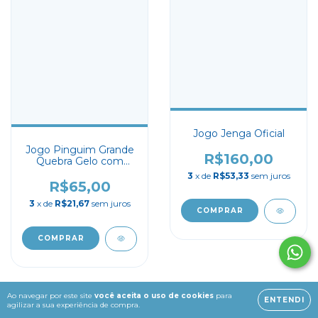
Jogo Jenga Oficial
Jogo Pinguim Grande
R$160,00
Quebra Gelo com
Martelo
3
x de
R$53,33
sem juros
R$65,00
3
x de
R$21,67
sem juros
Ao navegar por este site
você aceita o uso de cookies
para
ENTENDI
agilizar a sua experiência de compra.