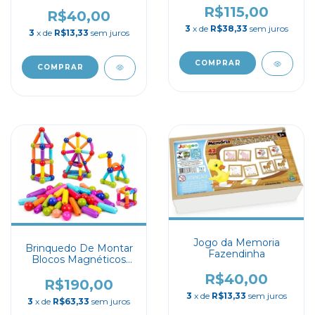
R$115,00
R$40,00
3
x de
R$38,33
sem juros
3
x de
R$13,33
sem juros
Jogo da Memoria
Brinquedo De Montar
Fazendinha
Blocos Magnéticos
Hastes e Bastões 103
R$40,00
pçs
R$190,00
3
x de
R$13,33
sem juros
3
x de
R$63,33
sem juros