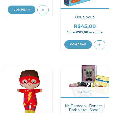
Oque oquê
R$45,00
3
x de
R$15,00
sem juros
4 cores
Kit Bordado - Boneca |
Borboleta | Sapo |