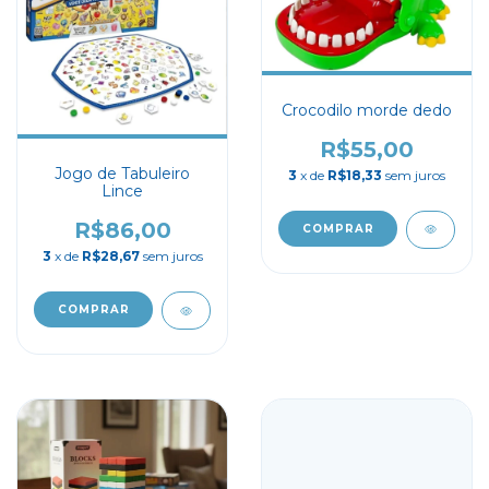
Crocodilo morde dedo
R$55,00
Jogo de Tabuleiro
3
x de
R$18,33
sem juros
Lince
R$86,00
3
x de
R$28,67
sem juros