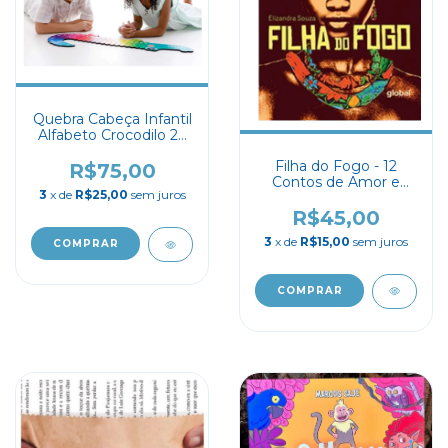
Quebra Cabeça Infantil
Alfabeto Crocodilo 26
Letras
Filha do Fogo - 12
R$75,00
Contos de Amor e
3
x de
R$25,00
sem juros
Cura - Elizandra Souza
R$45,00
3
x de
R$15,00
sem juros