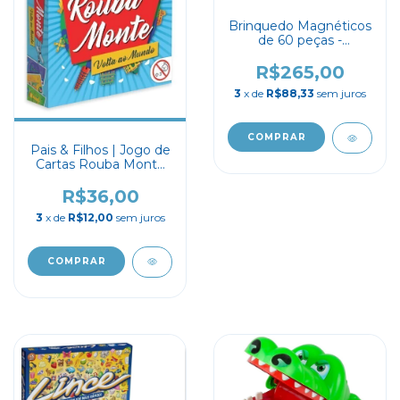
Brinquedo Magnéticos
de 60 peças -
Brinquedo de
Construção 3D
R$265,00
3
x de
R$88,33
sem juros
Pais & Filhos | Jogo de
Cartas Rouba Monte
Volta ao Mundo
R$36,00
3
x de
R$12,00
sem juros