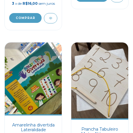
3
x de
R$16,00
sem juros
COMPRAR
Amarelinha divertida
Prancha Tabuleiro
Lateralidade