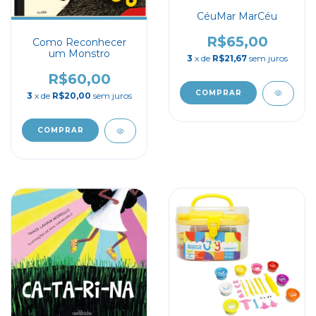
CéuMar MarCéu
R$65,00
Como Reconhecer
um Monstro
3
x de
R$21,67
sem juros
R$60,00
3
x de
R$20,00
sem juros