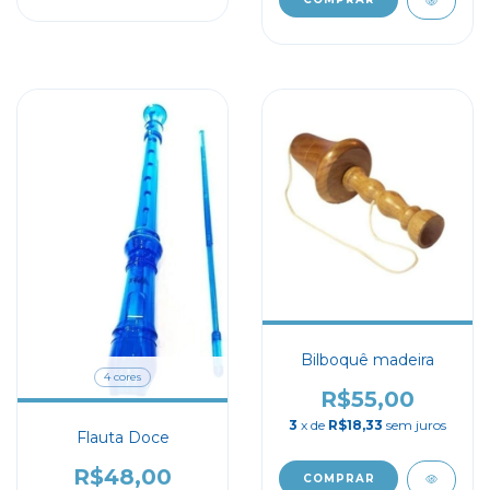
Bilboquê madeira
4 cores
R$55,00
3
x de
R$18,33
sem juros
Flauta Doce
R$48,00