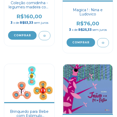
Coleção comidinha -
legumes madeira com
Magica ! : Nina e
velcro
Ludovico
R$160,00
R$76,00
3
x de
R$53,33
sem juros
3
x de
R$25,33
sem juros
Brinquedo para Bebe
com Estimulo