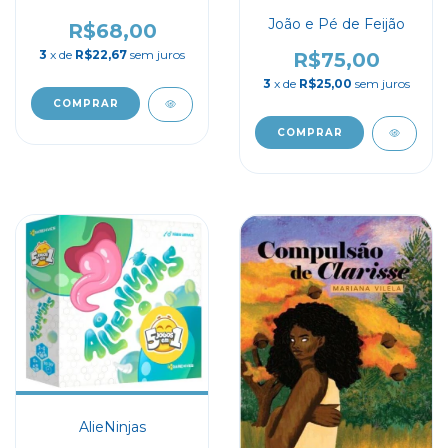
Sensorial Spinner
João e Pé de Feijão
R$68,00
3
x de
R$22,67
sem juros
R$75,00
3
x de
R$25,00
sem juros
AlieNinjas