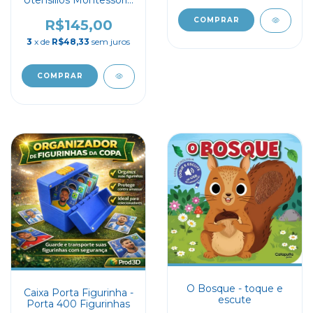
Lume
R$145,00
3
x de
R$48,33
sem juros
O Bosque - toque e
Caixa Porta Figurinha -
escute
Porta 400 Figurinhas