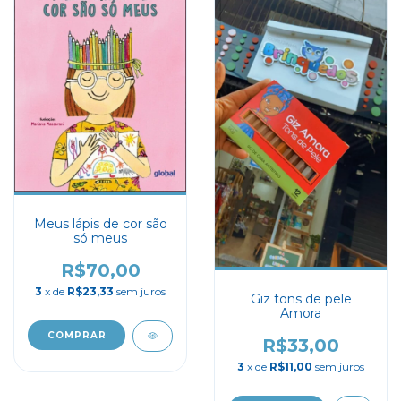
Meus lápis de cor são
só meus
R$70,00
3
x de
R$23,33
sem juros
Giz tons de pele
Amora
R$33,00
3
x de
R$11,00
sem juros