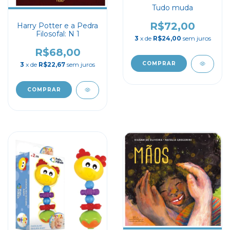
Tudo muda
R$72,00
Harry Potter e a Pedra
Filosofal: N 1
3
x de
R$24,00
sem juros
R$68,00
3
x de
R$22,67
sem juros