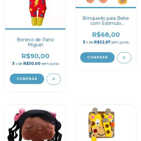
Brinquedo para Bebe
com Estimulo
Sensorial Spinner
R$68,00
Boneco de Pano
3
x de
R$22,67
sem juros
Miguel
R$90,00
3
x de
R$30,00
sem juros