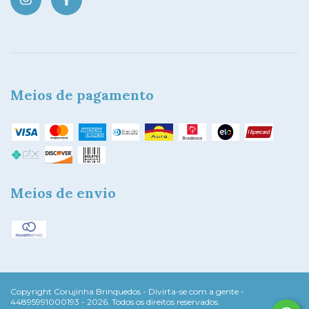
Meios de pagamento
Meios de envio
Copyright Corujinha Brinquedos - Divirta-se com a gente -
44895991000193 - 2026. Todos os direitos reservados.