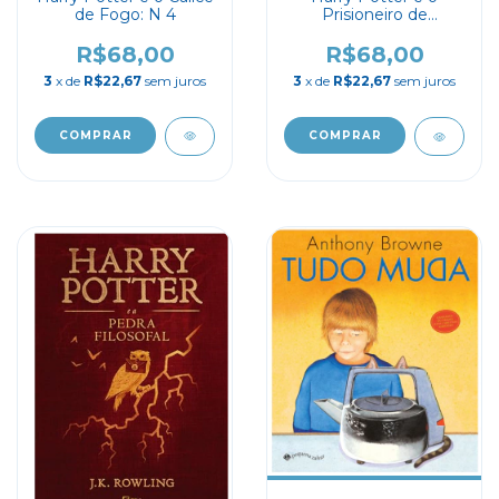
de Fogo: N 4
Prisioneiro de
Azkaban: N 3
R$68,00
R$68,00
3
x de
R$22,67
sem juros
3
x de
R$22,67
sem juros