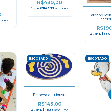
R$430,00
3
x de
R$143,33
sem juros
0
Carrinho Ro
carri
 juros
R$19
3
x de
R$66,0
ESGOTADO
ESGOTADO
Prancha equilibrista
R$145,00
3
x de
R$48,33
sem juros