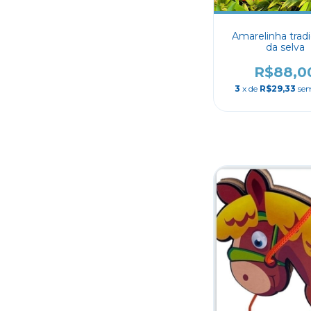
Amarelinha tradi
da selva
R$88,0
3
x de
R$29,33
sem