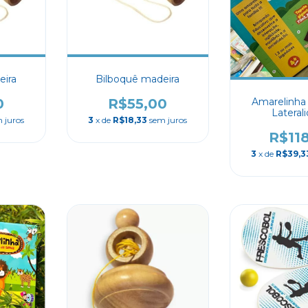
eira
Bilboquê madeira
0
R$55,00
Amarelinha 
Lateral
 juros
3
x de
R$18,33
sem juros
R$11
3
x de
R$39,3