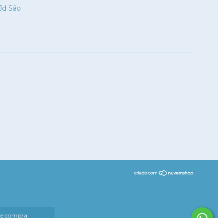
 Jd São
 de compra.