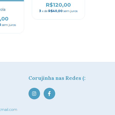
R$120,00
rola
3
x de
R$40,00
sem juros
,00
3
sem juros
Corujinha nas Redes (:
tmail.com