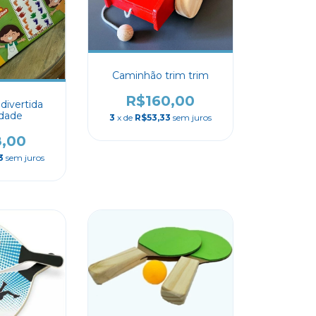
Caminhão trim trim
R$160,00
divertida
idade
3
x de
R$53,33
sem juros
8,00
3
sem juros