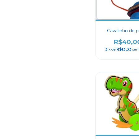
Cavalinho de p
R$40,0
3
x de
R$13,33
sem