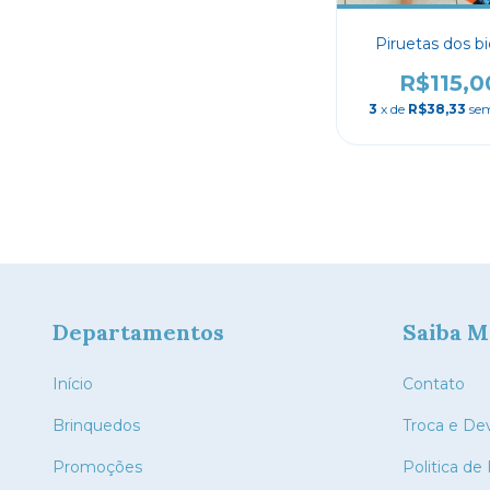
Piruetas dos b
R$115,0
3
x de
R$38,33
sem
Departamentos
Saiba M
Início
Contato
Brinquedos
Troca e De
Promoções
Politica de