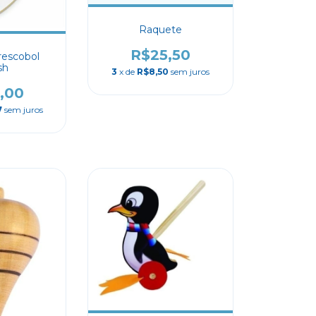
Raquete
R$25,50
rescobol
sh
3
x de
R$8,50
sem juros
,00
7
sem juros