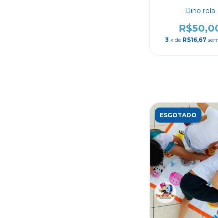
Dino rola
R$50,0
3
x de
R$16,67
sem
ESGOTADO