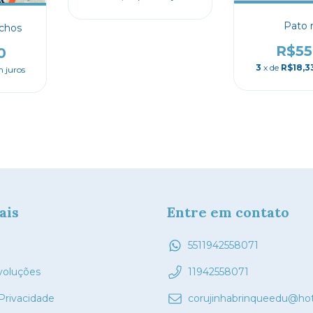
Pato 
ichos
R$55
0
3
x de
R$18,3
 juros
ais
Entre em contato
5511942558071
voluções
11942558071
 Privacidade
corujinhabrinqueedu@ho