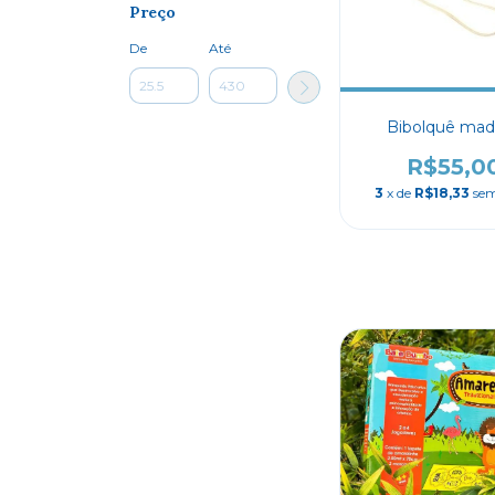
Preço
De
Até
Bibolquê mad
R$55,0
3
x de
R$18,33
sem