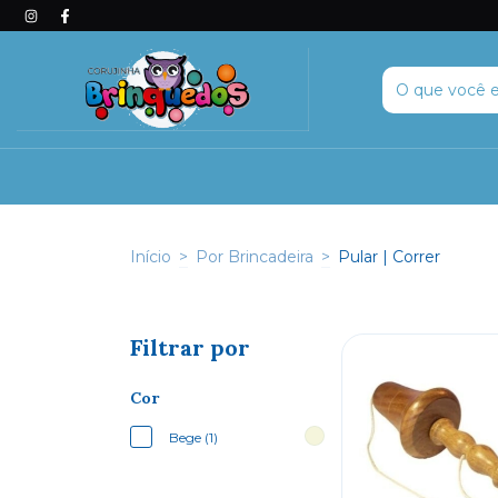
Início
>
Por Brincadeira
>
Pular | Correr
Filtrar por
Cor
Bege (1)