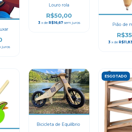
Louro rola
R$50,00
3
x de
R$16,67
sem juros
Pião de 
uxar
R$35
0
3
x de
R$11,8
 juros
ESGOTADO
Bicicleta de Equilíbrio