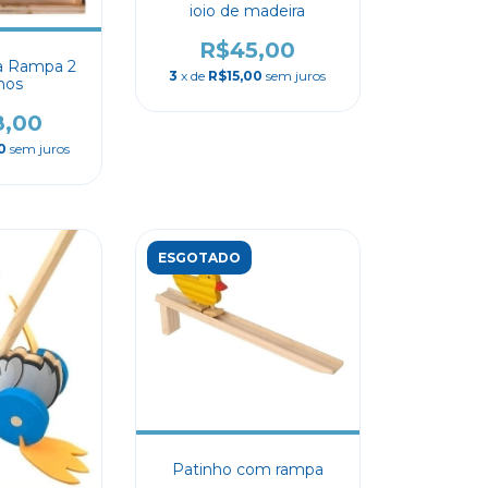
ioio de madeira
R$45,00
la Rampa 2
3
x de
R$15,00
sem juros
nhos
8,00
0
sem juros
ESGOTADO
Patinho com rampa