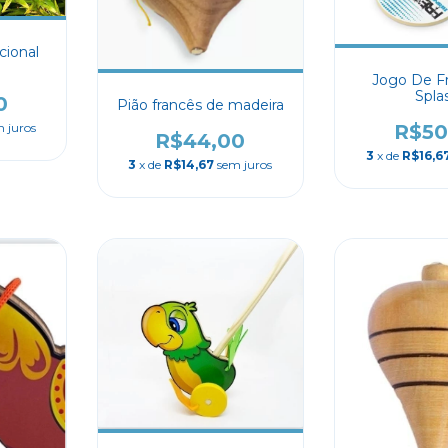
cional
Jogo De F
Spla
0
Pião francês de madeira
 juros
R$50
R$44,00
3
x de
R$16,6
3
x de
R$14,67
sem juros