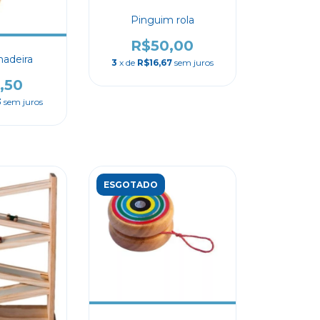
Pinguim rola
R$50,00
madeira
3
x de
R$16,67
sem juros
,50
3
sem juros
ESGOTADO