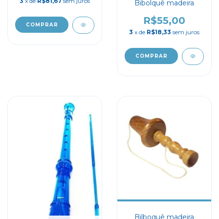
3
x de
R$81,67
sem juros
Bibolquê madeira
R$55,00
3
x de
R$18,33
sem juros
Bilboquê madeira