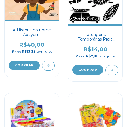
A Historia do nome
Tatuagens
Abayomi
Temporárias Praia
Tribal
R$40,00
R$14,00
3
x de
R$13,33
sem juros
2
x de
R$7,00
sem juros