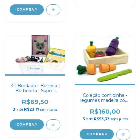
4 cores
Kit Bordado - Boneca |
Borboleta | Sapo |
Coleção comidinha -
Ovelha
legumes madeira com
R$69,50
velcro
3
x de
R$23,17
sem juros
R$160,00
3
x de
R$53,33
sem juros
COMPRAR