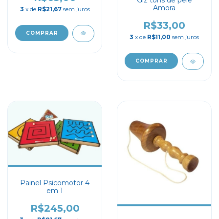
Giz tons de pele
Amora
3
x de
R$21,67
sem juros
R$33,00
3
x de
R$11,00
sem juros
Painel Psicomotor 4
em 1
R$245,00