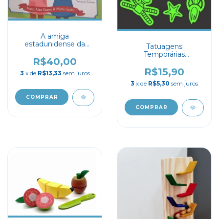
A amiga
estadunidense da
Tatuagens
Abayomi
Temporárias
R$40,00
Monstrinhos - Brilha
no escuro Aliens
R$15,90
3
x de
R$13,33
sem juros
3
x de
R$5,30
sem juros