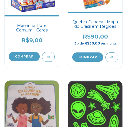
Quebra-Cabeça - Mapa
Massinha Pote
do Brasil em Regiões
Comum - Cores
Sortidas
R$90,00
R$9,00
3
x de
R$30,00
sem juros