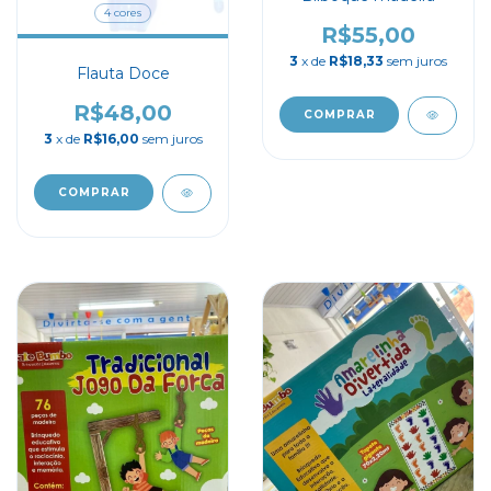
4 cores
R$55,00
3
x de
R$18,33
sem juros
Flauta Doce
R$48,00
3
x de
R$16,00
sem juros
COMPRAR