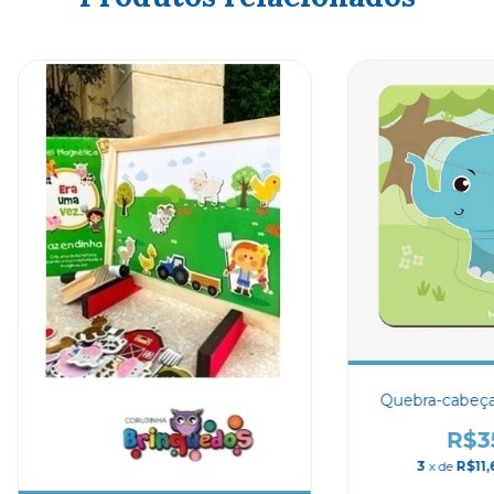
Quebra-cabeça
R$3
3
x de
R$11,