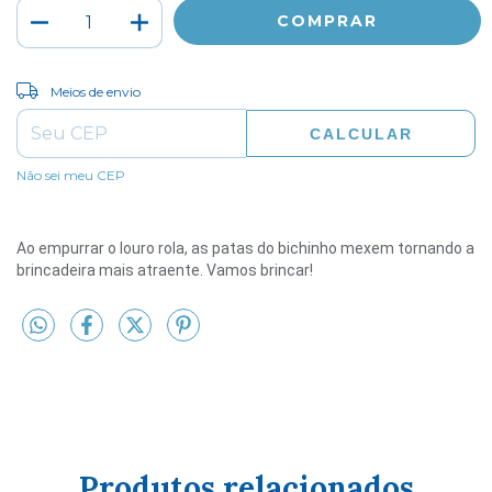
ALTERAR CEP
Entregas para o CEP:
Meios de envio
CALCULAR
Não sei meu CEP
Ao empurrar o louro rola, as patas do bichinho mexem tornando a
brincadeira mais atraente. Vamos brincar!
Produtos relacionados