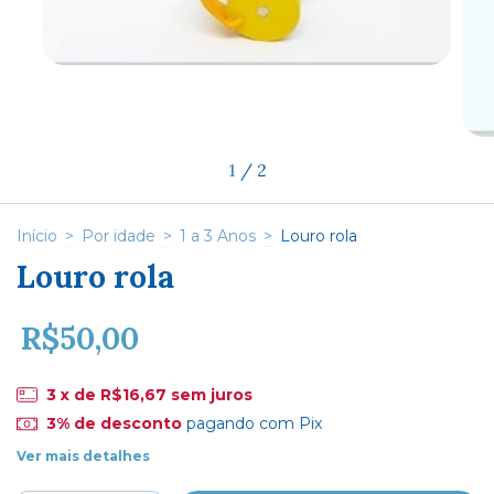
1
/
2
Início
>
Por idade
>
1 a 3 Anos
>
Louro rola
Louro rola
R$50,00
3
x de
R$16,67
sem juros
3% de desconto
pagando com Pix
Ver mais detalhes