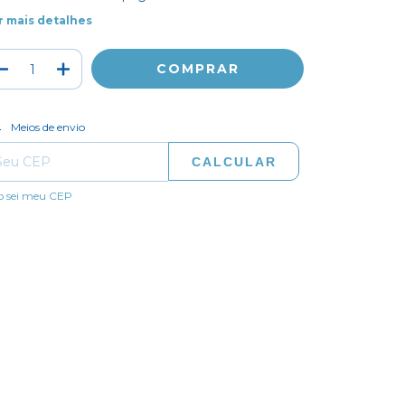
r mais detalhes
ALTERAR CEP
regas para o CEP:
Meios de envio
CALCULAR
o sei meu CEP