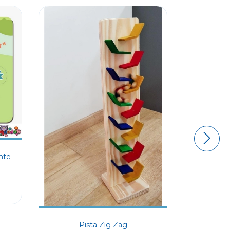
nte
Toq
3
x de
Pista Zig Zag