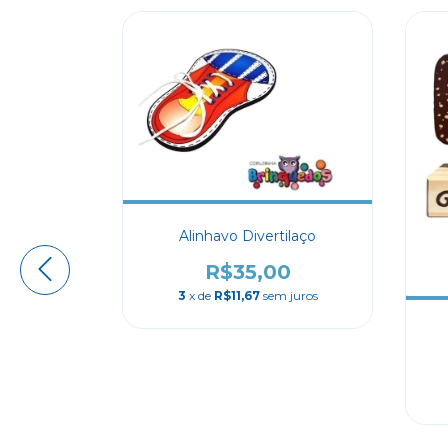
Alinhavo Divertilaço
R$35,00
3
x de
R$11,67
sem juros
 Uma Vez