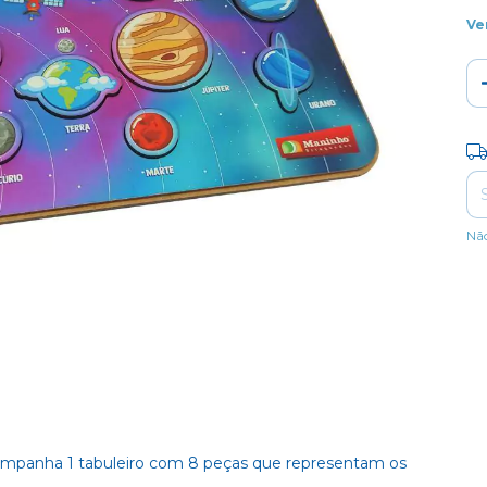
Ve
Ent
Nã
ompanha 1 tabuleiro com 8 peças que representam os