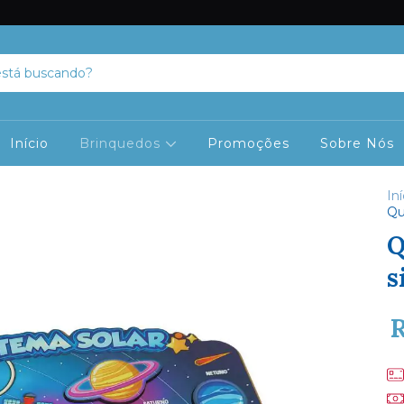
Início
Brinquedos
Promoções
Sobre Nós
Iní
Qu
Q
s
R