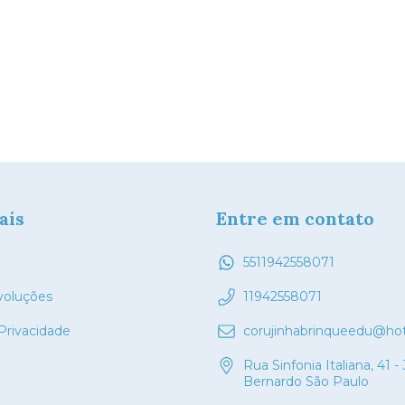
ais
Entre em contato
5511942558071
voluções
11942558071
 Privacidade
corujinhabrinqueedu@ho
Rua Sinfonia Italiana, 41 -
Bernardo São Paulo