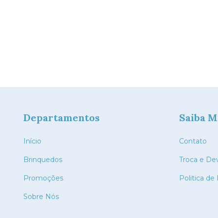
a
00
m juros
Departamentos
Saiba M
Início
Contato
Brinquedos
Troca e De
Promoções
Politica de
Sobre Nós