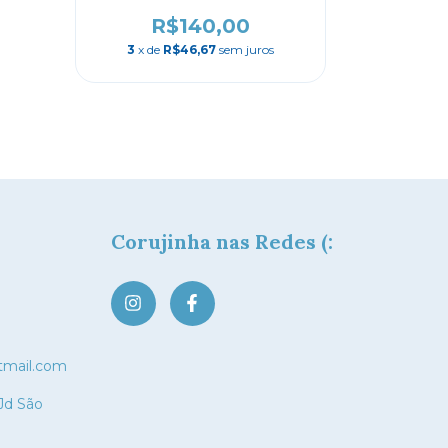
R$140,00
3
x de
R$46,67
sem juros
Corujinha nas Redes (:
tmail.com
 Jd São