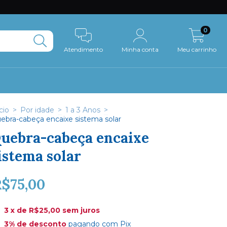
0
Atendimento
Minha conta
Meu carrinho
cio
>
Por idade
>
1 a 3 Anos
>
ebra-cabeça encaixe sistema solar
uebra-cabeça encaixe
istema solar
$75,00
3
x de
R$25,00
sem juros
3% de desconto
pagando com Pix