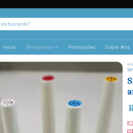
Início
Brinquedos
Promoções
Sobre Nós
Iní
Si
S
a
R