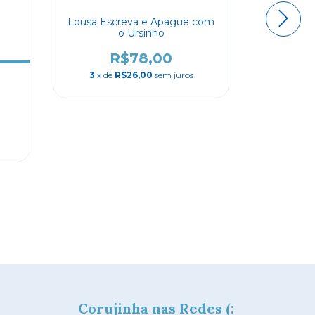
Lousa Escreva e Apague com
o Ursinho
Quebra-c
R$78,00
3
x de
R$26,00
sem juros
3
x d
Corujinha nas Redes (: