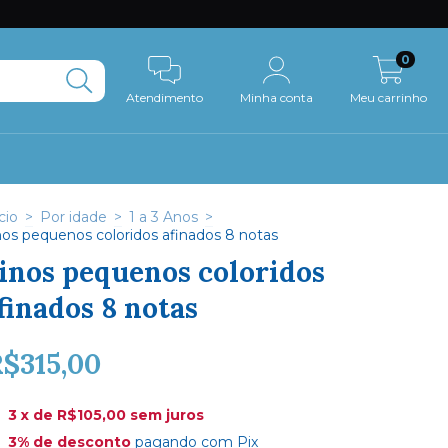
0
Atendimento
Minha conta
Meu carrinho
cio
>
Por idade
>
1 a 3 Anos
>
nos pequenos coloridos afinados 8 notas
inos pequenos coloridos
finados 8 notas
$315,00
3
x de
R$105,00
sem juros
3% de desconto
pagando com Pix