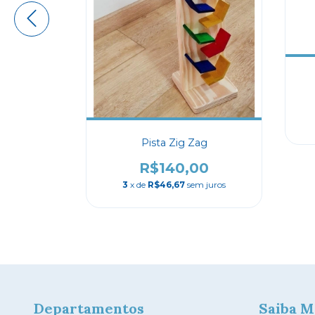
 gato
0
 juros
Pista Zig Zag
R$140,00
3
x de
R$46,67
sem juros
Departamentos
Saiba M