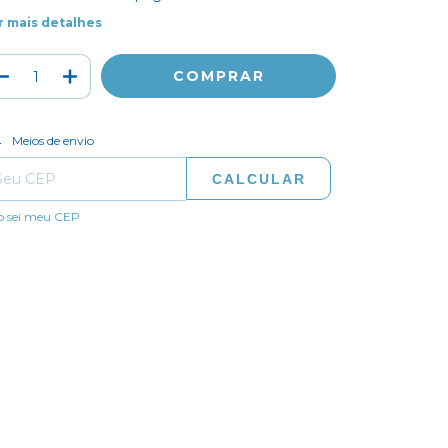
r mais detalhes
ALTERAR CEP
regas para o CEP:
Meios de envio
CALCULAR
o sei meu CEP