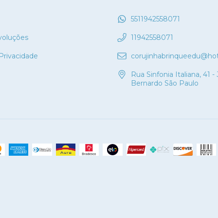
5511942558071
voluções
11942558071
 Privacidade
corujinhabrinqueedu@ho
Rua Sinfonia Italiana, 41 -
Bernardo São Paulo